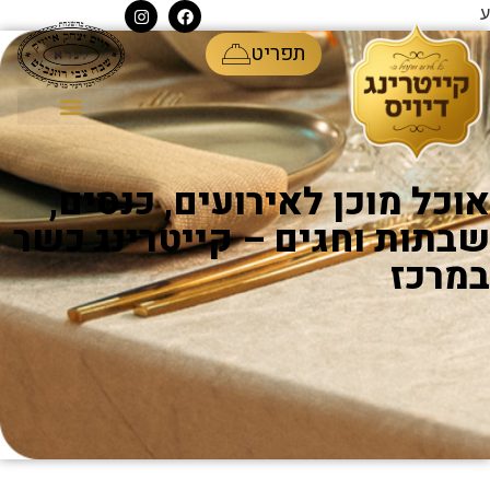
ע
תפריט
אוכל מוכן לאירועים, כנסים,
שבתות וחגים – קייטרינג כשר
במרכז