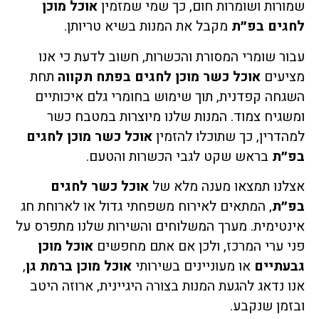
שמורות ושומרות חום, כך שמי שמזמין
אוכל מוכן
לחגים בפ״ת
מקבל את המנות בשיא טריותן.
עבור שומרי המסורת והכשרות, חשוב לדעת כי אנו
מציעים
אוכל כשר מוכן לחגים בפתח תקווה
תחת
השגחה קפדנית, תוך שימוש בחומרי גלם איכותיים
ומשגיח צמוד. המנות שלנו מיוצרות במטבח כשר
למהדרין, כך שתוכלו להזמין
אוכל כשר מוכן לחגים
בפ״ת
בראש שקט לגבי הכשרות והטעם.
אצלנו תמצאו מענה מלא של
אוכל כשר לחגים
בפ״ת
, המתאים לאירוח משפחתי גדול או לארוחת חג
אינטימית. מערך המשלוחים והשירות שלנו מתפרס על
פני ערי המרכז, ולכן אם אתם מחפשים
אוכל מוכן
גבעתיים
או מעוניינים בשירותי
אוכל מוכן ברמת גן
,
אנו נדאג להגעת המנות בצורה היגיינית, ארוזה היטב
ובזמן שנקבע.