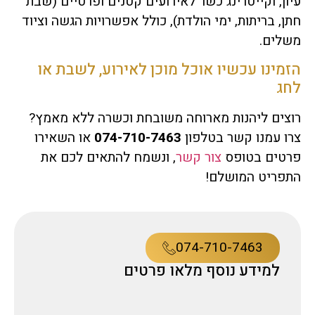
עיון, וקייטרינג כשר לאירועים קטנים ופרטיים (שבת
חתן, בריתות, ימי הולדת), כולל אפשרויות הגשה וציוד
משלים.
הזמינו עכשיו אוכל מוכן לאירוע, לשבת או
לחג
רוצים ליהנות מארוחה משובחת וכשרה ללא מאמץ?
צרו עמנו קשר בטלפון
074-710-7463
או השאירו
פרטים בטופס
צור קשר
, ונשמח להתאים לכם את
התפריט המושלם!
074-710-7463
למידע נוסף מלאו פרטים