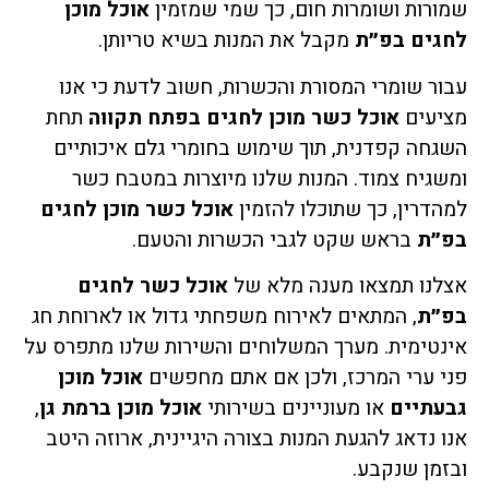
שמורות ושומרות חום, כך שמי שמזמין
אוכל מוכן
לחגים בפ״ת
מקבל את המנות בשיא טריותן.
עבור שומרי המסורת והכשרות, חשוב לדעת כי אנו
מציעים
אוכל כשר מוכן לחגים בפתח תקווה
תחת
השגחה קפדנית, תוך שימוש בחומרי גלם איכותיים
ומשגיח צמוד. המנות שלנו מיוצרות במטבח כשר
למהדרין, כך שתוכלו להזמין
אוכל כשר מוכן לחגים
בפ״ת
בראש שקט לגבי הכשרות והטעם.
אצלנו תמצאו מענה מלא של
אוכל כשר לחגים
בפ״ת
, המתאים לאירוח משפחתי גדול או לארוחת חג
אינטימית. מערך המשלוחים והשירות שלנו מתפרס על
פני ערי המרכז, ולכן אם אתם מחפשים
אוכל מוכן
גבעתיים
או מעוניינים בשירותי
אוכל מוכן ברמת גן
,
אנו נדאג להגעת המנות בצורה היגיינית, ארוזה היטב
ובזמן שנקבע.