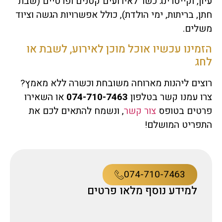
עיון, וקייטרינג כשר לאירועים קטנים ופרטיים (שבת
חתן, בריתות, ימי הולדת), כולל אפשרויות הגשה וציוד
משלים.
הזמינו עכשיו אוכל מוכן לאירוע, לשבת או
לחג
רוצים ליהנות מארוחה משובחת וכשרה ללא מאמץ?
צרו עמנו קשר בטלפון
074-710-7463
או השאירו
פרטים בטופס
צור קשר
, ונשמח להתאים לכם את
התפריט המושלם!
074-710-7463
למידע נוסף מלאו פרטים