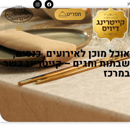
ע
תפריט
אוכל מוכן לאירועים, כנסים,
שבתות וחגים – קייטרינג כשר
במרכז