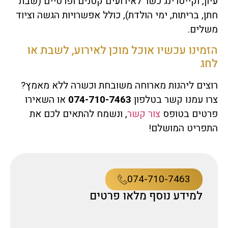
עיון, וקייטרינג כשר לאירועים קטנים ופרטיים (שבת
חתן, בריתות, ימי הולדת), כולל אפשרויות הגשה וציוד
משלים.
הזמינו עכשיו אוכל מוכן לאירוע, לשבת או
לחג
רוצים ליהנות מארוחה משובחת וכשרה ללא מאמץ?
צרו עמנו קשר בטלפון
074-710-7463
או השאירו
פרטים בטופס
צור קשר
, ונשמח להתאים לכם את
התפריט המושלם!
074-710-7463
למידע נוסף מלאו פרטים