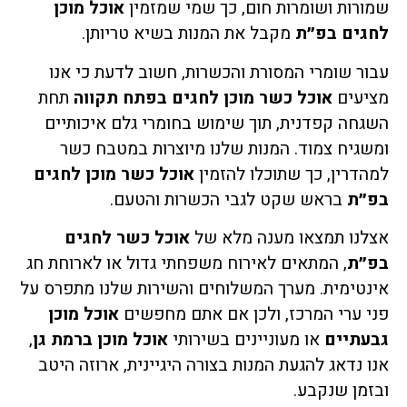
שמורות ושומרות חום, כך שמי שמזמין
אוכל מוכן
לחגים בפ״ת
מקבל את המנות בשיא טריותן.
עבור שומרי המסורת והכשרות, חשוב לדעת כי אנו
מציעים
אוכל כשר מוכן לחגים בפתח תקווה
תחת
השגחה קפדנית, תוך שימוש בחומרי גלם איכותיים
ומשגיח צמוד. המנות שלנו מיוצרות במטבח כשר
למהדרין, כך שתוכלו להזמין
אוכל כשר מוכן לחגים
בפ״ת
בראש שקט לגבי הכשרות והטעם.
אצלנו תמצאו מענה מלא של
אוכל כשר לחגים
בפ״ת
, המתאים לאירוח משפחתי גדול או לארוחת חג
אינטימית. מערך המשלוחים והשירות שלנו מתפרס על
פני ערי המרכז, ולכן אם אתם מחפשים
אוכל מוכן
גבעתיים
או מעוניינים בשירותי
אוכל מוכן ברמת גן
,
אנו נדאג להגעת המנות בצורה היגיינית, ארוזה היטב
ובזמן שנקבע.