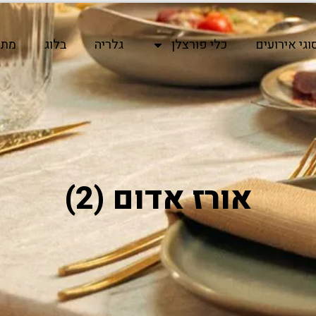
וגי אירועים
כלי פורצלן
גלריה
בלוג
מתכ
אורז אדום (2)