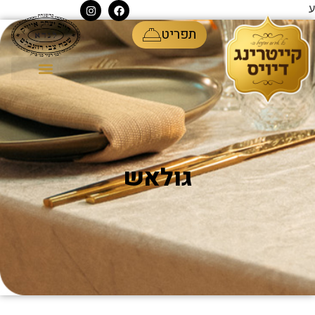
ע
תפריט
גולאש