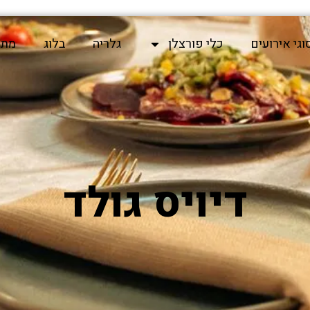
וגי אירועים
כלי פורצלן
גלריה
בלוג
מתכ
דיויס גולד