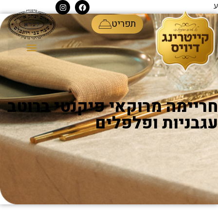
ע
תפריט
חריימה מרוקאי פיקנטי ברוטב
עגבניות ופלפלים