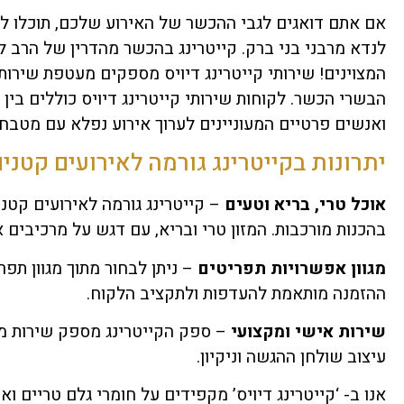
אם אתם דואגים לגבי ההכשר של האירוע שלכם, תוכלו להז
לנדא מרבני בני ברק. קייטרינג בהכשר מהדרין של הרב לנ
המצוינים! שירותי קייטרינג דיויס מספקים מעטפת שירו
הבשרי הכשר. לקוחות שירותי קייטרינג דיויס כוללים בין 
ואנשים פרטיים המעוניינים לערוך אירוע נפלא עם מטבח 
יתרונות בקייטרינג גורמה לאירועים קטני
אוכל טרי, בריא וטעים
– קייטרינג גורמה לאירועים קטנ
בהכנות מורכבות. המזון טרי ובריא, עם דגש על מרכיבים א
מגוון אפשרויות תפריטים
– ניתן לבחור מתוך מגוון תפר
ההזמנה מותאמת להעדפות ולתקציב הלקוח.
שירות אישי ומקצועי
– ספק הקייטרינג מספק שירות מלא
עיצוב שולחן ההגשה וניקיון.
אנו ב- ‘קייטרינג דיויס’ מקפידים על חומרי גלם טריים וא