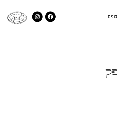
ונים
פק