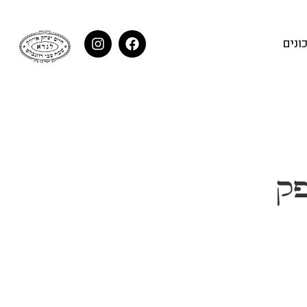
ונים
פק