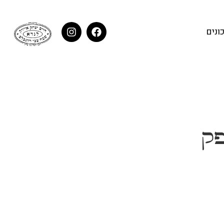
ונים
פק