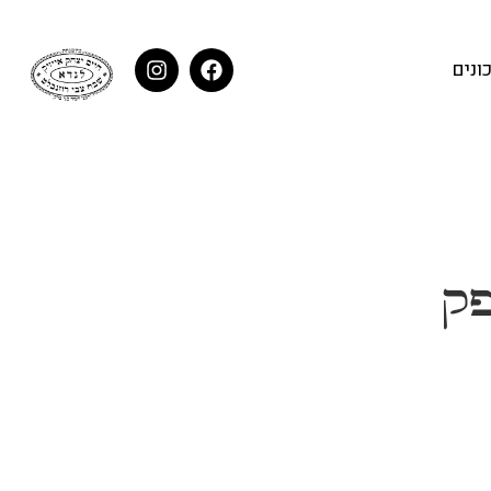
ונים
פק