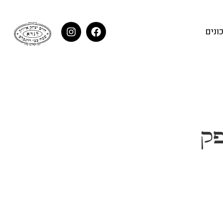
ונים
פק